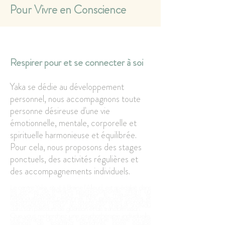
Pour Vivre en Conscience
Respirer pour et se connecter à soi
Yaka se dédie au développement
personnel, nous accompagnons toute
personne désireuse d'une vie
émotionnelle, mentale, corporelle et
spirituelle harmonieuse et équilibrée.
Pour cela, nous proposons des stages
ponctuels, des activités régulières et
des accompagnements individuels.
Le centre Yaka, situé à Braine l'Alleud, est spécialisé dans
les services de thérapie psycho-corporelle, offrant un
soutien précieux pour favoriser le mieux-être et
l'épanouissement personnel. Nos praticiens certifiés et
expérimentés mettent en œuvre différentes approches
thérapeutiques pour accompagner chaque individu
dans son parcours de guérison et de transformation.
Que vous recherchiez une psychothérapie individuelle,
une thérapie de couple, une thérapie familiale ou des
séances de coaching personnel, notre équipe