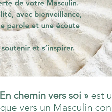
erte de votre Masculin
.
lité, avec bienveillance,
e parole et une écoute
 soutenir et s’inspirer.
 En chemin vers soi »
est u
tique vers un Masculin con