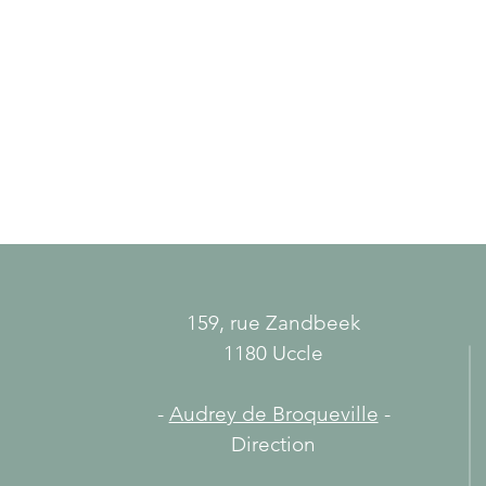
La KIVA à Huld
Le Centre YAKA 
159, rue Zandbeek
1180 Uccle
-
Audrey de Broqueville
-
Direction