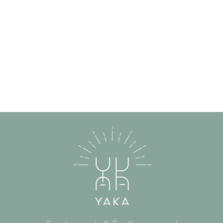
enberg
à Uccle