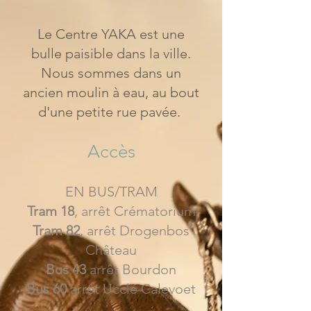
Le Centre YAKA est une
bulle paisible dans la ville.
Nous sommes dans un
ancien moulin à eau, au bout
d'une petite rue pavée.
Accès
EN BUS/TRAM
Tram 18
, arrêt Crématorium
Tram 82
, arrêt Drogenbos
Château
Bus 43
arrêt Bourdon
Bus 60
arrêt Uccle Calevoet