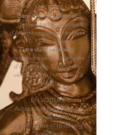
EN TRAIN
Gare d’Uccle Calevoet
:
descendre la chaussée
d’Alsemberg vers Linkebeek
(+/- 13 min à pied).
Gare du Moensberg
:
descendre vers la chaussée
d’Alsemberg, la remonter
vers la droite (+/- 10 min à
pied).
EN VOITURE
Autoroute Mons-Paris ou
Ostende-Gent
(E 19) : sortie n°18 du ring
Drogenbos.