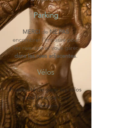
Parking
MERCI
de
NE PAS
encombrer l'impasse pour
les riverains et vous garer
dans les rues adjacentes
.
Vélos
Possibilité de garer les vélos
dans la petite cour
intérieure.