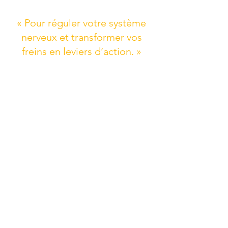
« Pour réguler votre système
nerveux et transformer vos
freins en leviers d’action. »
Séance
60 à 75 min
Tarif
85€
Disponibilités
Mercredi 12h30 - 16h30