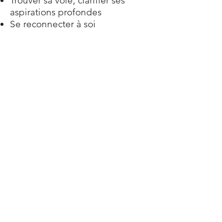
Trouver sa voie, clarifier ses
aspirations profondes
Se reconnecter à soi
Séance
50 min
Prix
70 €
Disponibilités
Jeudi 17h - 21h