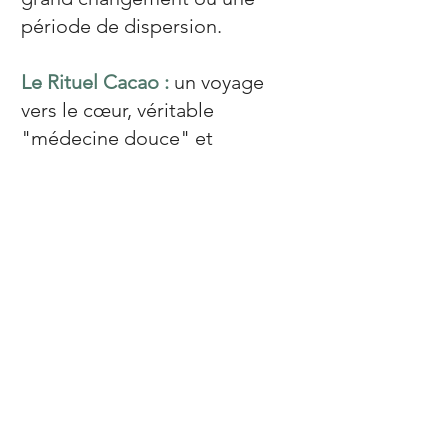
période de dispersion.
Le Rituel Cacao :
un voyage
vers le cœur, véritable
"médecine douce" et
ancestrale, le cacao ritualisé se
déguste dans un cadre sacré.
Bien plus qu’une boisson, c’est
un soutien sensoriel qui facilite
l’introspection et l’ouverture
émotionnelle. Il permet de
goûter à une présence à soi
plus profonde et d'intégrer les
transformations vécues avec
une grande douceur.